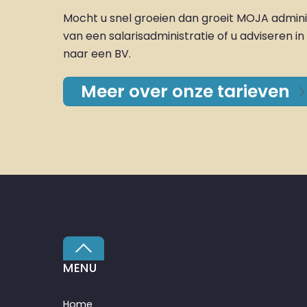
Mocht u snel groeien dan groeit MOJA adminis
van een salarisadministratie of u adviseren
naar een BV.
Meer over onze tarieven
Back
To
MENU
Top
Home